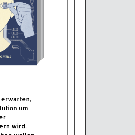
 erwarten,
olution um
er
rn wird.